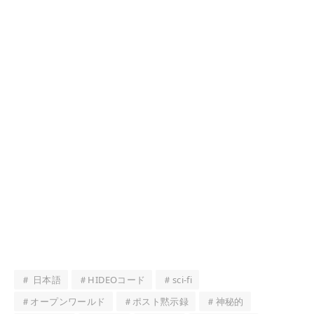
＃ 日本語
＃HIDEOコード
＃sci-fi
＃オープンワールド
＃ポスト黙示録
＃神秘的