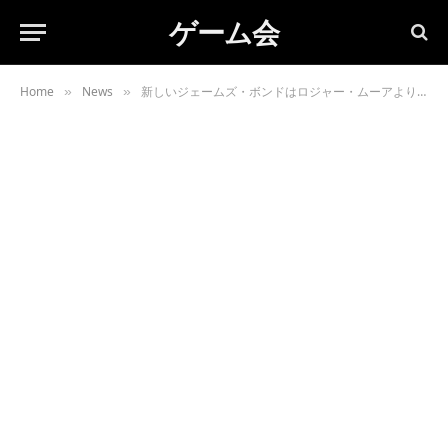
ゲーム会
Home
News
新しいジェームズ・ボンドはロジャー・ムーアよりダニエル・クレイグだ
»
»