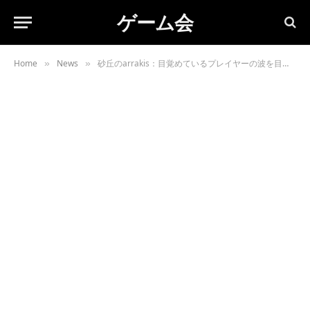
ゲーム会
Home
News
砂丘のarrakis：目覚めているプレイヤーの波を目覚めさせます
»
»