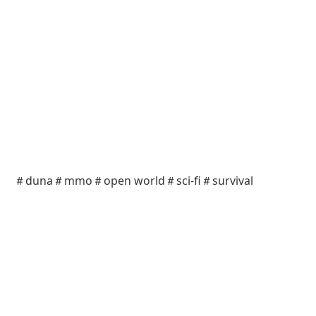
＃duna＃mmo＃open world＃sci-fi＃survival