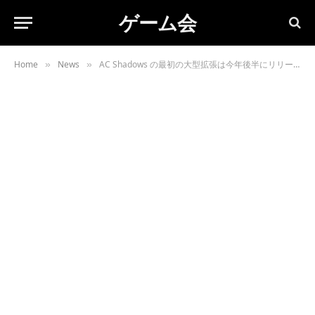
ゲーム会
Home
News
AC Shadows の最初の大型拡張は今年後半にリリースされます
»
»