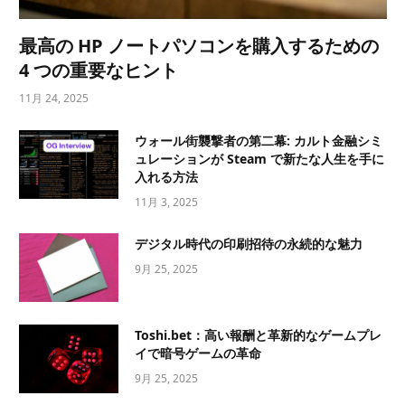
最高の HP ノートパソコンを購入するための
4 つの重要なヒント
11月 24, 2025
ウォール街襲撃者の第二幕: カルト金融シミ
ュレーションが Steam で新たな人生を手に
入れる方法
11月 3, 2025
デジタル時代の印刷招待の永続的な魅力
9月 25, 2025
Toshi.bet：高い報酬と革新的なゲームプレ
イで暗号ゲームの革命
9月 25, 2025