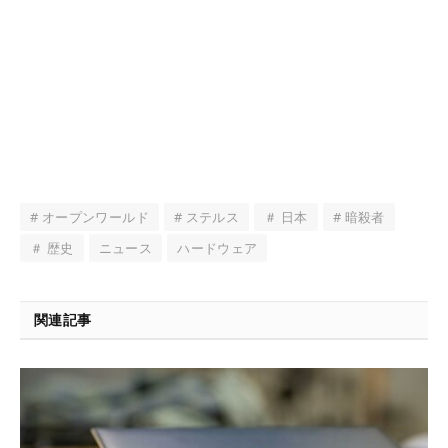
# オープンワールド
# ステルス
＃ 日本
# 暗殺者
＃ 歴史
ニュース
ハードウェア
関連記事