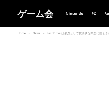
ゲーム会
Nintendo
PC
Ro
Home
News
Test Drive は依然として技術的な問題に悩ま
»
»