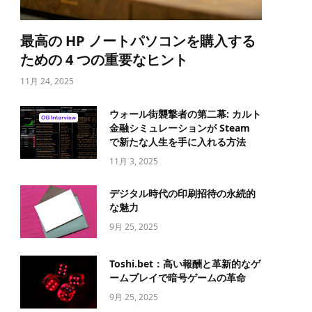
最高の HP ノートパソコンを購入する
ための 4 つの重要なヒント
11月 24, 2025
ウォール街襲撃者の第二幕: カルト
金融シミュレーションが Steam
で新たな人生を手に入れる方法
11月 3, 2025
デジタル時代の印刷招待の永続的
な魅力
9月 25, 2025
Toshi.bet：高い報酬と革新的なゲ
ームプレイで暗号ゲームの革命
9月 25, 2025