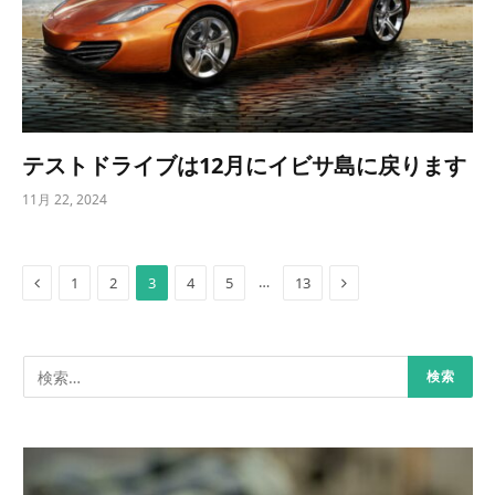
テストドライブは12月にイビサ島に戻ります
11月 22, 2024
Previous
Next
…
1
2
3
4
5
13